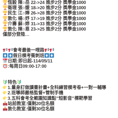
恆毅 陳○岳 22->24 進步2分 獎學金1000
衛理 張○媛 18->20 進步2分 獎學金1000
民生 江○嬅 26->28 進步2分 獎學金1000
敦化 楊○妤 17->19 進步2分 獎學金1000
介壽 蘇○婷 31->33 進步2分 獎學金1000
敦化 陳○恩 23->25 進步2分 獎學金1000
僅部分登陸…
會考最後一哩路
假日模考衝刺班
日期:即日起-114/05/11
:每周日09:00-17:00
特色
1.量身訂做讀書計畫+全科練習模考卷+一對一輔導
2.班導師嚴格監督+管制手機
3.五科會考全範圍知識點”短影音”標靶學習
站前教室:僅剩20位名額
敦化教室:僅剩30位名額