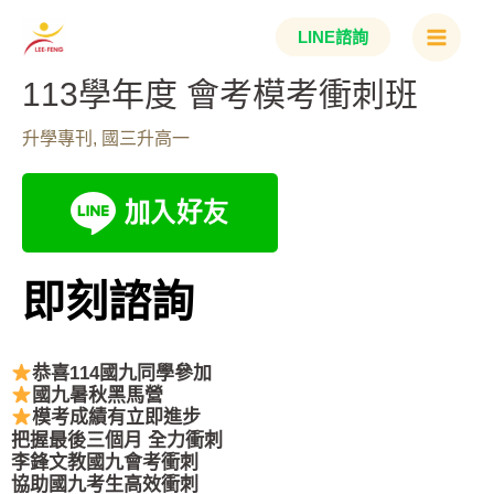
跳
Main
LINE諮詢
至
Menu
主
113學年度 會考模考衝刺班
要
升學專刊
,
國三升高一
內
容
即刻諮詢
恭喜114國九同學參加
國九暑秋黑馬營
模考成績有立即進步
把握最後三個月 全力衝刺
李鋒文教國九會考衝刺
協助國九考生高效衝刺