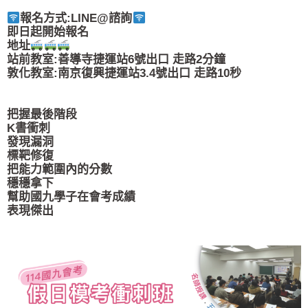
報名方式:LINE@諮詢
即日起開始報名
地址
站前教室:善導寺捷運站6號出口 走路2分鐘
敦化教室:南京復興捷運站3.4號出口 走路10秒
把握最後階段
K書衝刺
發現漏洞
標靶修復
把能力範圍內的分數
穩穩拿下
幫助國九學子在會考成績
表現傑出