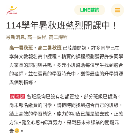
跳
Main
LINE諮詢
至
Menu
主
114學年暑秋班熱烈開課中！​
要
最新消息
,
高一課程
,
高二課程
內
容
高一暑秋班
、
高二暑秋班
已陸續開課，許多同學已在
李鋒文教報名高中課程。精實的課程規劃獲得許多同學
與家長的認同與共鳴。多元小班幫助每位學生找到適合
的老師，並在寶貴的學習時光中，獲得最佳的升學資源
與個別指導。
各班級均已設有名額管控，部分班級已額滿。
尚未報名繳費的同學，請把時間找到適合自己的班級，
踏上高效的學習軌道，能力的初值已經是過去式，正確
方法+健全心態+認真努力，是戰勝未來課業的關鍵元
素
。