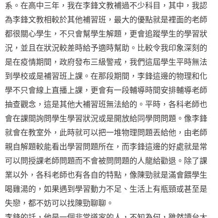
系。在高中三年，我在李鋒文教補過不少科目，其中，我認
為李鋒文教相較於其他補習班，最大的優點就是裡面的老師
都很關心學生，不只會幫學生解題，更會追蹤學生的學習狀
況，並且在狀況較差時給予適時幫助。比較令我印象深刻的
是在疫情期間，政府發布三級警戒，我們這屆學生平時無法
到學校或是補習班上課。在那段期間，李鋒這邊的物理和化
學不只會線上直播上課，更會有一段輔導時間安排輔導老師
抽查觀念，這是其他大補習班無法給的。平時，各科老師也
會在課間詢問學生學習狀況或是開放給同學問問題。像李鋒
就會在教室外，此時就可以把一堆物理問題丟給他，由老師
親自解題較能看出學習問題所在，而李鋒這邊的好處就是常
可以問授課老師問題而不會被問問題的人龍給勸退。除了課
業以外，各科老師也有各自的特點，像陳勁就是滿會餵學生
喝雞湯的，如果遇到學習動力不足、生活上有瓶頸或甚至是
失戀，都不妨可以找陳勁聊聊。
李鋒的話，他是一個非常道家的人，不知為何，雖然讀台大