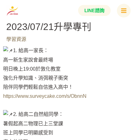
跳
Main
LINE諮詢
至
Menu
主
2023/07/21升學專刊
要
學習資源
內
容
1. 給高一家長：
高一新生家說會最終場
明日晚上19:00於敦化教室
強化升學知識、消弭親子衝突
陪伴同學們輕鬆自信進入高中！
https://www.surveycake.com/s/ObnnN
2. 給高二自然組同學：
暑假起高二物理已上三堂課
班上同學已明顯感受到