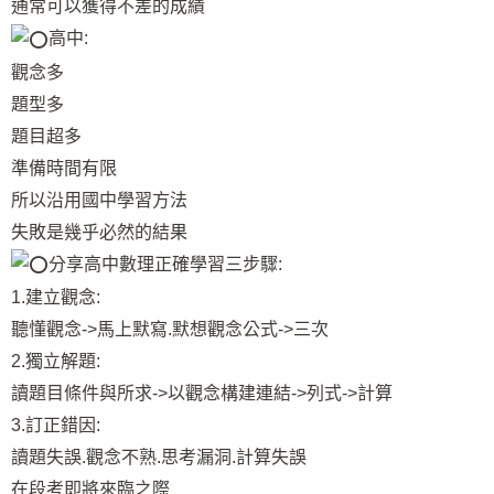
通常可以獲得不差的成績
高中:
觀念多
題型多
題目超多
準備時間有限
所以沿用國中學習方法
失敗是幾乎必然的結果
分享高中數理正確學習三步驟:
1.建立觀念:
聽懂觀念->馬上默寫.默想觀念公式->三次
2.獨立解題:
讀題目條件與所求->以觀念構建連結->列式->計算
3.訂正錯因:
讀題失誤.觀念不熟.思考漏洞.計算失誤
在段考即將來臨之際