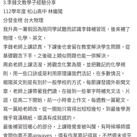
3.李鋒文教學子經驗分享
112學年度 松山高中 林繼陽
分發金榜 台大物理
我升高一暑假因為陪同學試聽而認識李鋒補習班，後來補了
物理、化學、英文，
李鋒老師上課認真，下課後也會留在教室解決學生問題，從
基礎觀念下手，之後碰上類似問題也能一併解決。
周俞老師上課活潑，將觀念化繁為簡，並把難記的化學規
則，用一些口訣或是利用原理讓我們活記，在多數情況。
楊陽英文則是有別於一般學校的方式，每節課發國外新聞文
章，老師上課帶著我們讀，在碰到一些單字時補充文法、片
語，從高二下開始，前一小時會上作文，每週教一篇範文，
寫一篇給老師改，從一開始只寫得出短短幾句，到最後學測
幾乎寫滿稿紙，還滿有成就感的。
最後補習班暖心的部分，上課睡覺會被叫醒，有時候導師還
會問你要不要airwaves ，還有作業要記得寫，不然週末或平