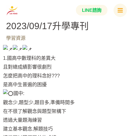
跳
Main
LINE諮詢
至
Menu
主
2023/09/17升學專刊
要
學習資源
內
容
1.國高中數理科的差異大
且對總成績影響很劇烈
怎麼把高中的理科念好???
是高中生普遍的困擾
國中:
觀念少,題型少,題目多,準備時間多
在不很了解觀念與題型架構下
透過大量題海練習
建立基本觀念.解題技巧