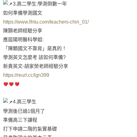
3.高二學生:學測倒數一年
如何準備學測國文
https://www.lfntu.com/teachers-chin_01/
陳顥老師經驗分享
應屆陽明醫科學姐:
「陳顆國文不靠背」是真的！
學測英文怎麼考 該如何準備?
新貴英文-胡家榮老師經驗分享
https://reurl.cc/lgn399
4.高三學生
學測後已過1個月了
準備高三下課程
打下申請二階的紮實基礎