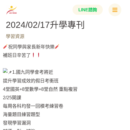
跳
Main
LINE諮詢
至
Menu
主
2024/02/17升學專刊
要
學習資源
內
容
祝同學與家長新年快樂
補班日辛苦了
1.國九同學會考將近
提升學習成效的假日考衝班
4堂國英+8堂數學+8堂自然 重點複習
2/25開課
每周各科均發一回模考練習卷
海量題目練習題型
發現學習漏洞