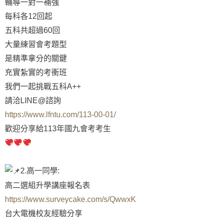
輔導一對一補強
每科各12回起
五科共超過60回
大量練習會考題型
是精準拿分的關鍵
充實紮實的考衝班
我們一起挑戰五科A++
請洽LINE@諮詢
https://www.lfntu.com/113-00-01/
歡迎分享給113年國九會考考生
2.高一同學:
高二選組升學講座報名表
https://www.surveycake.com/s/QwwxK
台大電機校友經驗分享