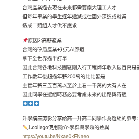
台灣產業過去現在未來都需要龐大理工人才
但每年畢業的學生逐年遞減或往國外深造或就業
造成二類組人才供不應求
原因2:高薪產業
台灣的矽盾產業+兆元AI廊道
拿下全世界過半訂單
因此台灣各地科技園區剛入行工程師年收入破百萬是
工作數年後超過年薪200萬的比比皆是
主管年薪三五百萬以至於上看一千萬的大有人在
因此同學在選組時務必要考慮未來的出路與待遇
升學講座剪影分享給高一升高二同學作為選組的參考:
1.collego使用簡介-學群與學類的差異
https://youtu.be/Nxae0kFNaeo