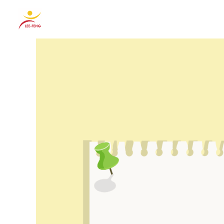
跳
至
主
要
內
容