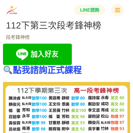
跳
Main
LINE諮詢
至
Menu
主
112下第三次段考鋒神榜
要
段考鋒神榜
內
容
點我諮詢正式課程