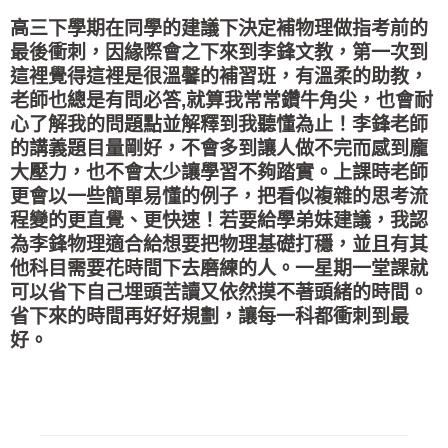
高三下學期在同學的建議下決定補物理做指考前的
最後衝刺，因緣際會之下來到李鋒文教，第一次到
這裡覺得這裡是很溫馨的補習班，有溫柔的助教，
老師也總是有問必答,就算我常常鑽牛角尖，也會耐
心了解我的問題點並解釋到我聽懂為止！李鋒老師
的講義題目量剛好，不會多到讓人做不完而感到龐
大壓力，也不會太少讓學習不夠踏實。上課時老師
更會以一些簡單易懂的例子，把看似複雜的思考流
程變的更直覺、更快速！若要給學弟妹建議，我認
為李鋒物理適合給想要把物理基礎打穩，並且有其
他科目需要花時間下去磨練的人。一星期一堂課就
可以省下自己埋頭苦讀又依然摸不著頭緒的時間。
省下來的時間再好好規劃，讓每一科都衝刺到最
好。