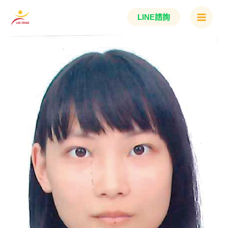
跳
Main
LINE諮詢
至
Menu
主
要
內
容