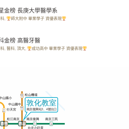
繁星金榜 長庚大學醫學系
醫科
,
師大附中 畢業學子 資優表現
分科金榜 高醫牙醫
分科
,
醫科
,
頂大
,
成功高中 畢業學子 資優表現