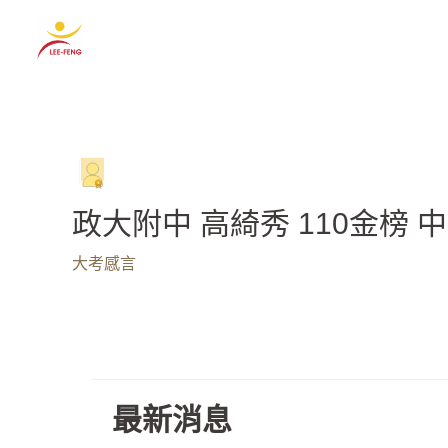
跳
至
主
要
內
容
政大附中 高綺秀 110金榜 
大考感言
最新消息