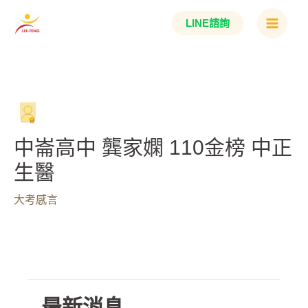
跳
Main
LINE諮詢
至
Menu
主
要
內
容
中崙高中 龔家嫻 110金榜 中正
生醫
大考感言
最新消息