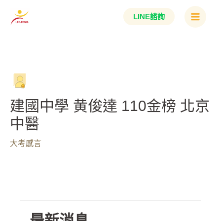
跳
Main
LINE諮詢
至
Menu
主
要
內
容
建國中學 黄俊達 110金榜 北京
中醫
大考感言
最新消息