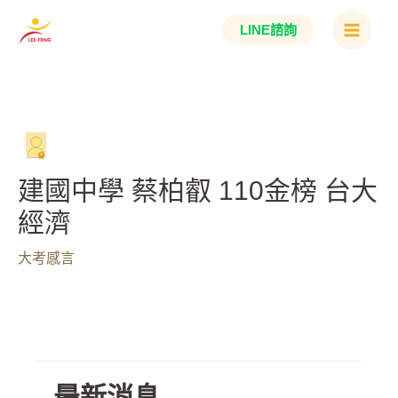
跳
Main
LINE諮詢
至
Menu
主
要
內
容
建國中學 蔡柏叡 110金榜 台大
經濟
大考感言
最新消息