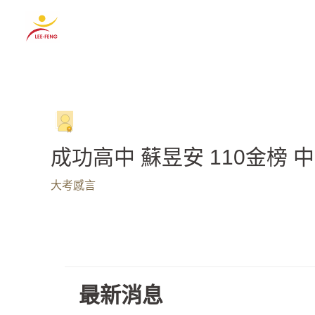
跳
至
主
要
內
容
成功高中 蘇昱安 110金榜 
大考感言
最新消息