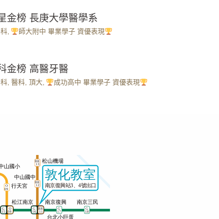
繁星金榜 長庚大學醫學系
醫科
,
師大附中 畢業學子 資優表現
分科金榜 高醫牙醫
分科
,
醫科
,
頂大
,
成功高中 畢業學子 資優表現