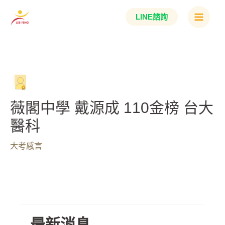
跳
Main
LINE諮詢
至
Menu
主
要
內
容
薇閣中學 戴源成 110金榜 台大
醫科
大考感言
最新消息