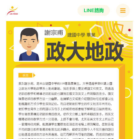
跳
Main
LINE諮詢
至
Menu
主
要
內
容