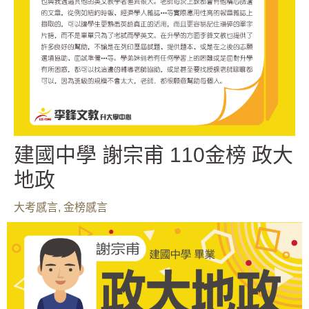
建國中學 謝宗甫 110金榜 政大
地政
大考感言
,
金榜感言