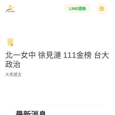
跳
Main
LINE諮詢
至
Menu
主
要
內
容
北一女中 徐見漣 111金榜 台大
政治
大考感言
最新消息