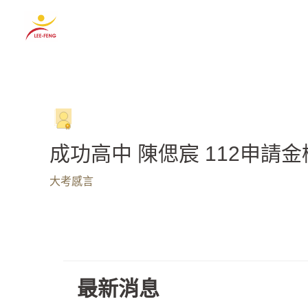
跳
至
主
要
內
容
成功高中 陳偲宸 112申請
大考感言
最新消息