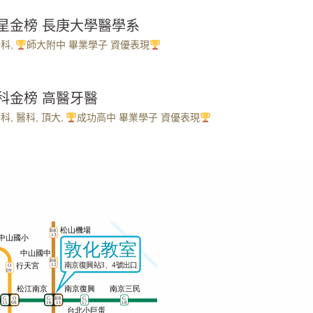
繁星金榜 長庚大學醫學系
醫科
,
師大附中 畢業學子 資優表現
分科金榜 高醫牙醫
分科
,
醫科
,
頂大
,
成功高中 畢業學子 資優表現