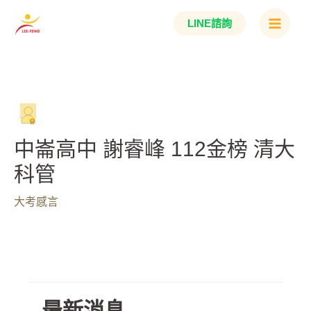
跳
Main
LINE諮詢
至
Menu
主
要
內
容
中崙高中 謝睿峰 112金榜 清大
科管
大考感言
最新消息