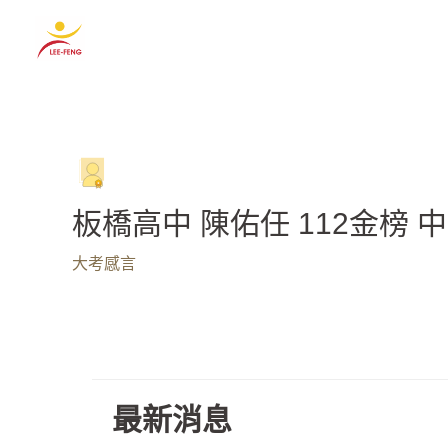
跳
至
主
要
內
容
板橋高中 陳佑任 112金榜 
大考感言
最新消息