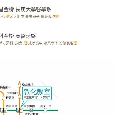
繁星金榜 長庚大學醫學系
醫科
,
師大附中 畢業學子 資優表現
分科金榜 高醫牙醫
分科
,
醫科
,
頂大
,
成功高中 畢業學子 資優表現