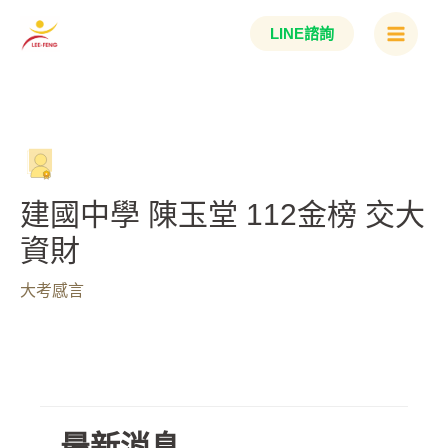
跳
Main
LINE諮詢
至
Menu
主
要
內
容
建國中學 陳玉堂 112金榜 交大
資財
大考感言
最新消息