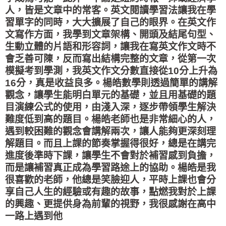
人，皆是文章中的常客。英文閱讀學習法讓我在學
習單字的同時，大大擴展了自己的眼界。在英文作
文寫作方面，我學到文章架構、開頭及結尾句型、
生動立體的片語和形容詞，讓我在寫英文作文時不
會乏善可陳，反而寫出結構完整的文章，從第一次
模擬考到學測，我英文作文分數直接從10分上升為
16分，真是收益良多。楊皓數學則透過簡單的講解
觀念，讓學生能明白單元的基礎，並且用基礎的題
目演練公式的使用，由淺入深，逐步帶領學生解決
難度低到高的題目。楊皓老師也是非常細心的人，
遇到較困難的觀念會講解兩次，讓人能夠更深刻理
解題目。而且上課的節奏掌握得很好，總是在講完
進度後準時下課，讓學生不會對於補習感到負擔，
而是讓補習真正成為學習路途上的協助。楊皓是我
很喜歡的老師，他總是笑臉迎人，平時上課也會分
享自己人生的經驗或有趣的故事，點燃我對於上課
的興趣、更提供身為前輩的視野，我很感謝在高中
一路上遇到他