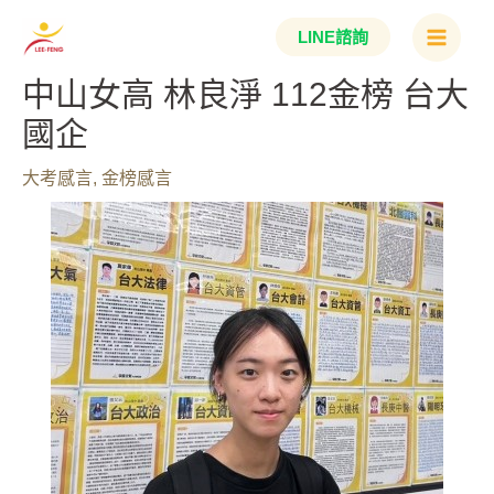
跳
Main
LINE諮詢
至
Menu
主
中山女高 林良淨 112金榜 台大
要
國企
內
容
大考感言
,
金榜感言