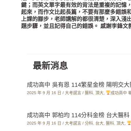
鍵；而英文單字最有效的背法是重複的記憶
起來，而作文比起長篇，不要有那麼多錯誤
上課的腳步，老師講解的都很清楚，深入淺
題步驟，並且記得自己的錯誤。 感謝李鋒文
最新消息
成功高中 吳有恩 114繁星金榜 陽明交
2025 年 9 月 16 日
/
大考感言
/
醫科
,
頂大
,
成功高中 
成功高中 郭柏均 114分科金榜 台大醫科
2025 年 9 月 16 日
/
大考感言
/
分科
,
台大
,
醫科
,
頂大
,