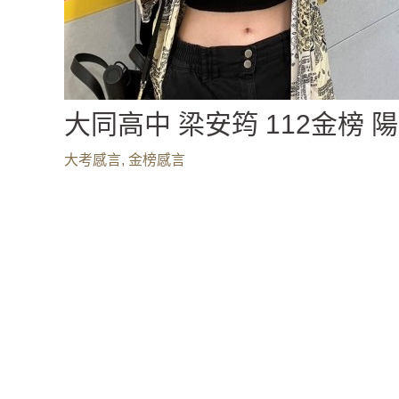
大同高中 梁安筠 112金榜 
大考感言
,
金榜感言