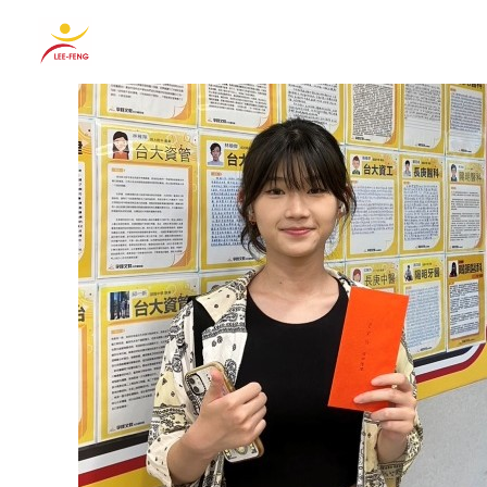
跳
至
主
要
內
容