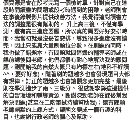
個資源是會在段考完寫一個檢討單，針對自己在這
段時間讀書的問題或段考時遇到的困難，老師則會
在事後錄製影片提供改善方法，我覺得這對讀書方
法的調整是很有幫助的。 升上高三後，不僅有學
測，還有高三進度要顧，所以真的需要好好安排時
間。我當初就是沒妥善安排，導致很多進度沒有讀
完，因此只能靠大量刷題拉分數。在刷題的同時，
我也做了錯題本，有問題就問這邊的輔導老師或在
課前課後問老師，他們都很有耐心地解決我的蠢問
題。剛開始我的自然大概只有均標左右(地科不好讀
^^，要好好念)，隨著刷的題越多也會發現題目大都
有規律，訂正的題越多也會讓觀念更加完整，最後
則在學測進步了兩、三級分。 很感謝李鋒這邊提供
的自習環境和輔導資源，謝謝陳勁老師在課後幫我
解決問題(甚至在二階筆試持續幫助我)；還有陳顥
老師幽默的上課方式，讓國文變成一個有趣的科
目，也謝謝行政老師的關心及幫助。