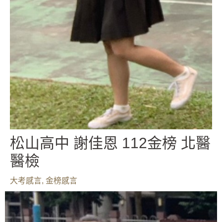
松山高中 謝佳恩 112金榜 北醫
醫檢
大考感言
,
金榜感言