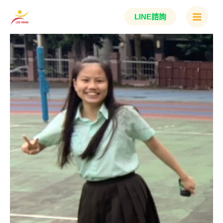
跳
Main
LINE諮詢
至
Menu
主
要
內
容