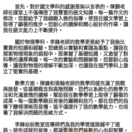
首先，對於國文學科的感謝是無以言表的。陳顥老
師在課堂上不僅傳授了我豐富的語文知識，每一篇作文的
修改，您都給予了我細緻入微的指導，使我在國文學習上
取得了顯著的進步。您耐心的講解和精心設計的作業，讓
我在語文能力上不斷提升。
關於物理學科，李鋒老師的教學更是給予了我無比
寶貴的知識和經驗。您總是以實驗和實踐為重點，讓我在
探索物理現象的過程中，既掌握了基礎知識，又激發了對
科學的濃厚興趣。每一次的實驗和問題解答，您都耐心指
導，讓我對物理的理解不斷加深，也讓我在這門學科上建
立了堅實的基礎。
數學方面，陳謙和張翰老師的教學同樣充滿了挑戰
與啟發。從基礎概念到高階問題，您們以系統化的教學方
法和充滿激情的講解，幫助我在數學學習上取得了顯著的
成果。每一道數學題目背後的邏輯和技巧，都在您們的指
導下變得清晰而易懂，這不僅提升了我的數學能力，也培
養了我解決問題的思維方式。
李鋒站前教室班導師們為我的學習道路鋪平了道
路。這些成就的背後，都凝聚著您們無數的心血和智慧。