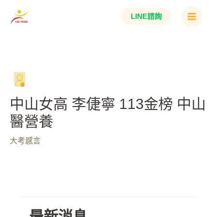
跳
Main
LINE諮詢
至
Menu
主
要
內
容
中山女高 李倢寧 113金榜 中山
醫營養
大考感言
最新消息