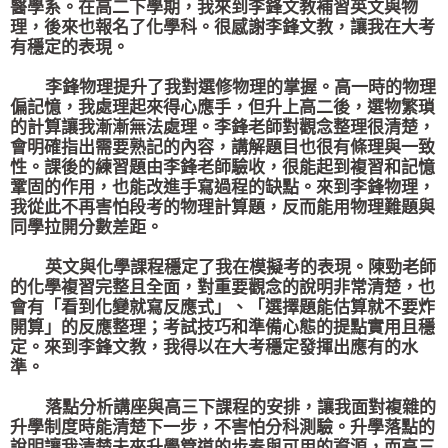
醫學系。在高二下學期，我來到李鋒文教補習英文與物
理，後來也報名了化學科。很感謝李鋒文教，讓我在大考
有穩定的表現。
李鋒物理提升了我對選修物理的掌握。高一時的物理
偏記憶，我處理起來得心應手，但升上高二後，選物繁瑣
的計算讓我漸漸無法處理。李鋒老師對觀念整理很清楚，
會明確指出需要熟記的內容，講解題目也很有條理與一致
性。課後的練習題由李鋒老師驗收，很能起到複習和記憶
鞏固的作用，也能改進手寫過程的缺點。來到李鋒物理，
我從此不再害怕段考的物理計算題，反而能用物理難題與
同學拉開分數差距。
英文與化學課程穩定了我在模擬考的表現。陳勁老師
的化學複習完整且全面，對重要觀念的說明非常清楚，也
會有「看到化變就寫反應式」、「選擇題能估算就不要炸
開算」的反應整理；考試技巧和準備心態的提點實用且穩
定。來到李鋒文教，我得以在大考穩定發揮出應有的水
準。
落點分析講座與高三下課程的安排，讓我面對複雜的
升學制度時能清楚下一步，不害怕分科測驗。升學落點的
說明讓我清楚未來升學管道的步奏與可用的資源，而高三