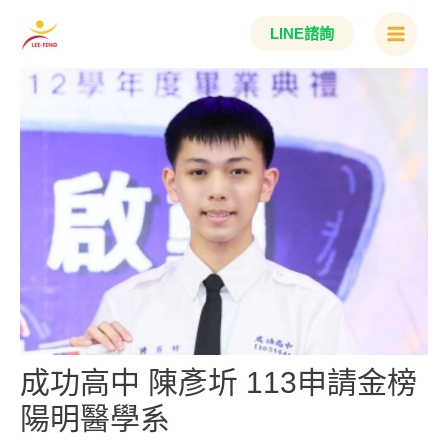
跳
Main
LINE諮詢
至
Menu
主
要
內
容
成功高中 陳彥圻 113申請金榜
陽明醫學系