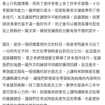
卷上只有選擇題，而到了高中考卷上多了許多手寫題，十分
考驗寫作能力。雖然變化很大，但是新貴英文讓我學到了很
多技巧，並且讓我們在課堂中不斷的練習。從最開始，就算
拼拼湊湊也寫不滿一面的句子，到之後可以運用各種句型並
加上修飾的一篇文章，補習班讓我的分數有很不錯的提升。
國文，是另一個同樣重視作文的科目。與會考時最多只佔了
一分的作文不同，作文在學測時會佔到百分之50，並且還分
成兩種題型。 曾正老師透過範文教導了許多寫作技巧，並讓
我們在每週一篇作文的練習中持續的獲得回饋，並且進步。
學測國文還有一個很難的部分是古文，上課時老師總是生動
的講解課文內容， 讓我們即使是在學習較為枯燥的內容時也
不會感到無聊。除了國文和英文之外，數學也是高中三年中
我花很多心力的一科。但張翰老師會在上課時講解各式各樣
的複雜題型，讓我們在考試時能有更充足的準備，也能更好