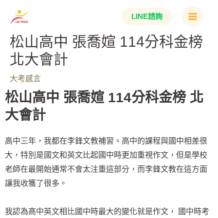
跳
Main
LINE諮詢
至
Menu
主
松山高中 張喬媗 114分科金榜
要
北大會計
內
容
大考感言
松山高中 張喬媗 114分科金榜 北
大會計
高中三年，我都在李鋒文教補習。高中的課程與國中相差很
大，特別是國文和英文比起國中時更加重視作文，但是學校
老師在最開始通常不會太注重這部分，而李鋒文教在這方面
讓我收獲了很多。
我認為高中英文相比國中時最大的變化就是作文， 國中時考