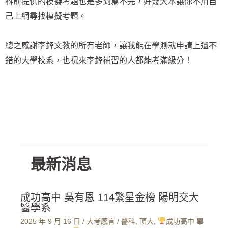
科前提供的模擬考題也是多到寫不完，好幾大本讓你不用自
己上網尋找模擬考題。
總之感謝李鋒文教的所有老師，讓我能在學測就申請上還不
錯的大學校系，也祝來李鋒補習的人都能考滿級分！
最新消息
成功高中 吳有恩 114繁星金榜 陽明交大
醫學系
2025 年 9 月 16 日
/
大考感言
/
醫科
,
頂大
,
成功高中 畢