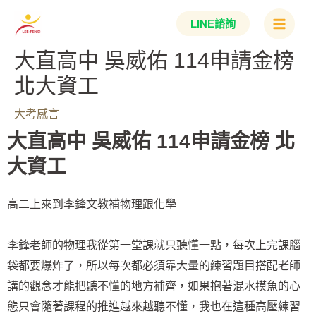
跳
Main
LINE諮詢
至
Menu
主
大直高中 吳威佑 114申請金榜
要
北大資工
內
容
大考感言
大直高中 吳威佑 114申請金榜 北
大資工
高二上來到李鋒文教補物理跟化學
李鋒老師的物理我從第一堂課就只聽懂一點，每次上完課腦
袋都要爆炸了，所以每次都必須靠大量的練習題目搭配老師
講的觀念才能把聽不懂的地方補齊，如果抱著混水摸魚的心
態只會隨著課程的推進越來越聽不懂，我也在這種高壓練習