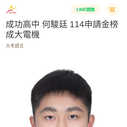
跳
Main
LINE諮詢
至
Menu
主
成功高中 何駿廷 114申請金榜
要
成大電機
內
容
大考感言