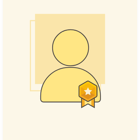
冠
伶
112
繁
星
金
榜
聯
合
大
學
環
安
系