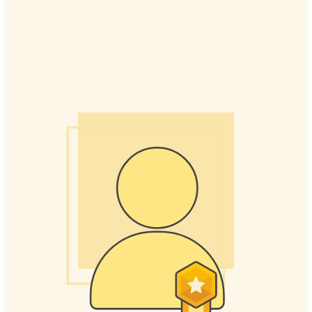
成
高
中
林
凱
翔
112
申
請
金
榜
淡
江
大
學