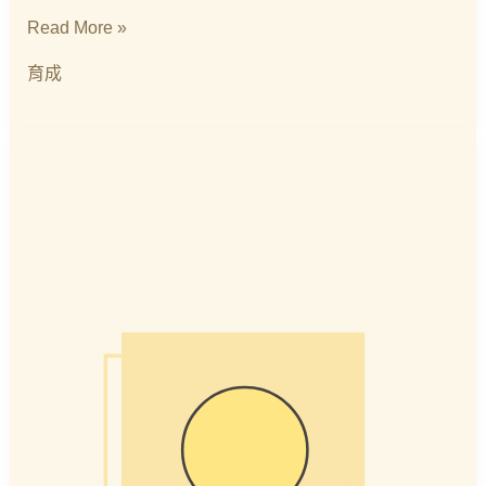
Read More »
育成
育
成
高
中
張
瀚
庭
112
金
榜
中