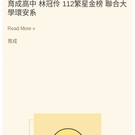
育成高中 林冠伶 112繁星金榜 聯合大
學環安系
Read More »
育成
育
成
高
中
劉
柏
宏
112
申