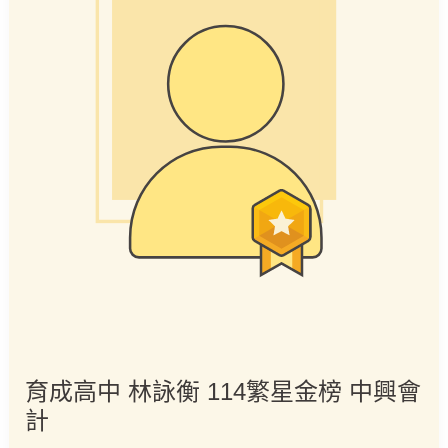
114
繁
星
金
榜
中
興
會
計
育成高中 林詠衡 114繁星金榜 中興會
計