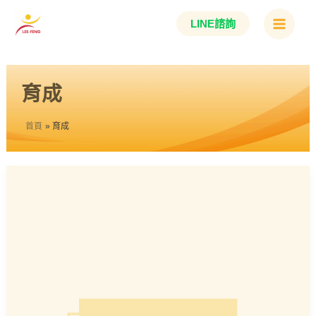
跳
Main
LINE諮詢
至
Menu
主
要
育成
內
容
首頁
育成
育
成
高
中
林
詠
衡