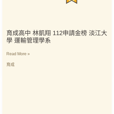
運
輸
管
理
學
育成高中 林凱翔 112申請金榜 淡江大
系
學 運輸管理學系
Read More »
育成
育
成
高
中
林