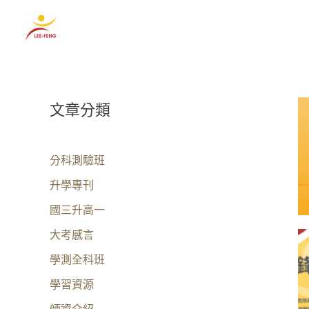
跳
至
主
要
內
文章分類
容
分科測驗班
升學專刊
國三升高一
大考感言
學測全科班
學習資源