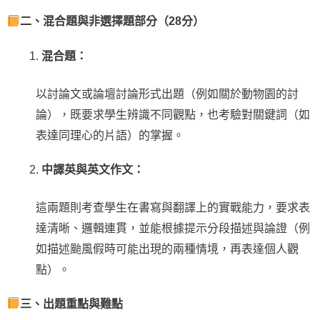
二、混合題與非選擇題部分（
28
分）
混合題：
以討論文或論壇討論形式出題（例如關於動物園的討
論），既要求學生辨識不同觀點，也考驗對關鍵詞（如
表達同理心的片語）的掌握。
中譯英與英文作文：
這兩題則考查學生在書寫與翻譯上的實戰能力，要求表
達清晰、邏輯連貫，並能根據提示分段描述與論證（例
如描述颱風假時可能出現的兩種情境，再表達個人觀
點）。
三、出題重點與難點