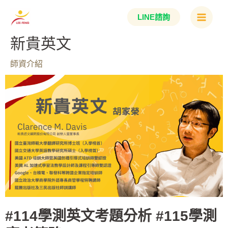
跳
Main
LINE諮詢
至
Menu
主
新貴英文
要
師資介紹
內
容
#114學測英文考題分析 #115學測