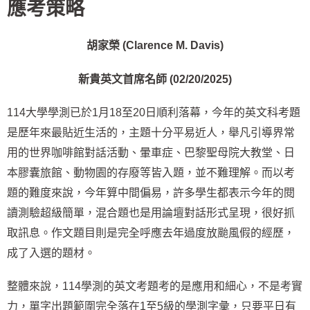
應考策略
胡家榮
(Clarence M. Davis)
新貴英文首席名師
(02/20/2025)
114大學學測已於1月18至20日順利落幕，今年的英文科考題
是歷年來最貼近生活的，主題十分平易近人，舉凡引導界常
用的世界咖啡館對話活動、暈車症、巴黎聖母院大教堂、日
本膠囊旅館、動物園的存廢等皆入題，並不難理解。而以考
題的難度來說，今年算中間偏易，許多學生都表示今年的閱
讀測驗超級簡單，混合題也是用論壇對話形式呈現，很好抓
取訊息。作文題目則是完全呼應去年過度放颱風假的經歷，
成了入選的題材。
整體來說，114學測的英文考題考的是應用和細心，不是考實
力，單字出題範圍完全落在1至5級的學測字彙，只要平日有