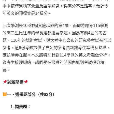
乖乖按時累積字彙量及語法知識，得高分不是難事，預計今
年英文的頂標會是14級分。
此次學測是108課綱實施以來的第4屆，而即將應考115學測
的高三生比往年的學長姐都還要幸運，因為有前4屆的考古
題、110年的試辦考試、與大考中心公布的研究參考試卷可以
參考，這6份考題提供了充足的參考資料讓考生準備及熟悉，
應該勝券在握。本文將特別針對114學測的英文考題做分析，
為考生梳理脈絡，讓同學在最短的時間內抓到考試得分精
要。
試題架構
一、選擇題部分（共
62
分）
詞彙題：