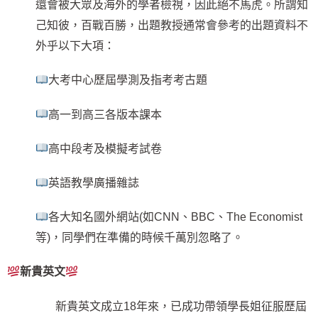
還會被大眾及海外的學者檢視，因此絕不馬虎。所謂知
己知彼，百戰百勝，出題教授通常會參考的出題資料不
外乎以下大項：
大考中心歷屆學測及指考考古題
高一到高三各版本課本
高中段考及模擬考試卷
英語教學廣播雜誌
各大知名國外網站(如CNN、BBC、The Economist
等)，同學們在準備的時候千萬別忽略了。
新貴英文
新貴英文成立18年來，已成功帶領學長姐征服歷屆