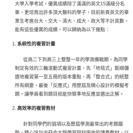
大學入學考試，優異成績除了滿滿的英文15滿級分名
單，更培育出許多頂大醫科的學子，目前新貴英文的畢
業生考進台大、交大、清大、成大、政大等不計其數，
能有這些優異的成績，可以歸納為以下幾點：
系統性的複習計畫
從高二下到高三上整整一年的學測備戰期，為同學
制定有效的三輪滾動式複習計畫，先「地毯式」鉅細彌
遺地複習第一至五冊的版本重點，再「整合式」的統整
所有綱要，最後「反應式」用歷屆及精心設計的模擬考
題，讓學員看到題目就能快狠準地反應並選出正解。
高效率的複習教材
針對同學們的弱項以及歷屆學測最常出的考題趨
勢，精心設計出符合大腦學習與好吸收的講義教材，以