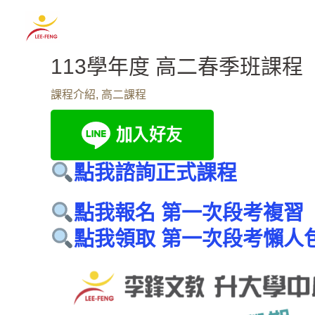
跳
至
主
113學年度 高二春季班課程
要
內
課程介紹
,
高二課程
容
點我諮詢正式課程
點我報名 第一次段考複習
點我領取 第一次段考懶人