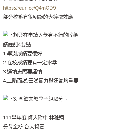
https://reurl.cc/Q4mOD9
部分校系有很明顯的大鐘擺效應
想要在申請入學有不錯的收穫
請謹記4要點
1.學測成績要很好
2.在校成績要有一定水準
3.選填志願要謹慎
4.二階面試.筆試實力與運氣均重要
3. 李鋒文教學子經驗分享
111學年度 師大附中 林稚翔
分發金榜 台大資管