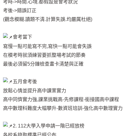
考時->時間.心境.都假設是會考狀況
考後->錯誤訂正
(觀念模糊.讀題不清.計算失誤.均嚴厲杜絕)
會考當下
寫慢一點可能寫不完,寫快一點可能會失誤
在模考時就須練習要抓整場考試的節奏
最後必須留5分鐘檢查畫卡清楚與正確
五月會考後
放鬆心情並提升高中課業實力
高中同儕實力強,課業挑戰高-先修課程-銜接國高中課程
高中數理科難度大幅攀升-數資班培訓-強化高中數理實力
2. 112大學入學申請一階已經放榜
各校系錄取標準已經公布