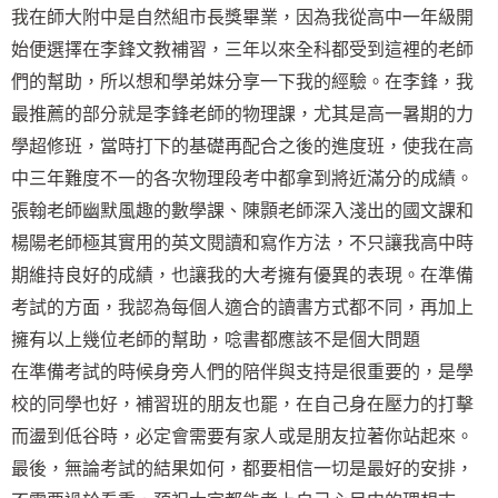
我在師大附中是自然組市長獎畢業，因為我從高中一年級開
始便選擇在李鋒文教補習，三年以來全科都受到這裡的老師
們的幫助，所以想和學弟妹分享一下我的經驗。在李鋒，我
最推薦的部分就是李鋒老師的物理課，尤其是高一暑期的力
學超修班，當時打下的基礎再配合之後的進度班，使我在高
中三年難度不一的各次物理段考中都拿到將近滿分的成績。
張翰老師幽默風趣的數學課、陳顥老師深入淺出的國文課和
楊陽老師極其實用的英文閱讀和寫作方法，不只讓我高中時
期維持良好的成績，也讓我的大考擁有優異的表現。在準備
考試的方面，我認為每個人適合的讀書方式都不同，再加上
擁有以上幾位老師的幫助，唸書都應該不是個大問題
在準備考試的時候身旁人們的陪伴與支持是很重要的，是學
校的同學也好，補習班的朋友也罷，在自己身在壓力的打擊
而盪到低谷時，必定會需要有家人或是朋友拉著你站起來。
最後，無論考試的結果如何，都要相信一切是最好的安排，