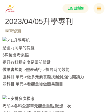
跳
Main
LINE諮詢
至
Menu
主
2023/04/05升學專刊
要
學習資源
內
容
1.升學導航
給國九同學的提醒:
6周後會考來臨
提昇各科穩定度是當前關鍵
做讀書規劃->照表執行->提昇時間效能
強科目.單元->做多元素養題找漏洞,強化閱讀力
弱科目.單元->看觀念後做簡易題目
安排多次模考
考前->各科全部單元觀念重點.默想一次