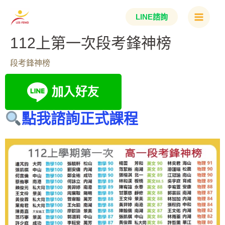
跳
Main
LINE諮詢
至
Menu
主
112上第一次段考鋒神榜
要
段考鋒神榜
內
容
點我諮詢正式課程