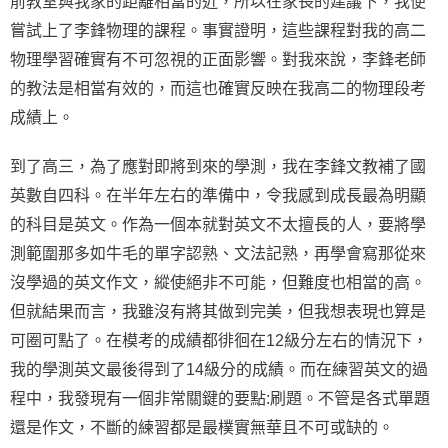
前教室與我家的距離相當的近，所以在家長的建議下，我便
嘗試上了李鋒物理的課程。事實證明，這些課程對我的高二
物理學習確實有不可忽視的正面影響。
對我來說，李鋒老師
的教法是相當有效的，而這也確實反映在我高二的物理段考
成績上。
到了高三，為了應對即將到來的學測，我在李鋒文教補了國
英數自四科。在半年左右的準備中，令我感到成長最為明顯
的科目是英文。作為一個本就對英文不太擅長的人，要將學
測範圍那多如牛毛的單字認熟、文法記熟，再學會寫那從來
沒學過的英文作文，縱使絕非不可能，但難度也相當的高。
但就結果而言，我雖沒有將其做到完美，但我想表現也算是
可圈可點了。在模考的成績都徘徊在12級分左右的情況下，
我的學測英文最後得到了14級分的成績。而在練習英文的過
程中，我發現有一個非常關鍵的要點:刷題。不管是各式單題
還是作文，不斷的練習都是最樸實無華且不可或缺的。