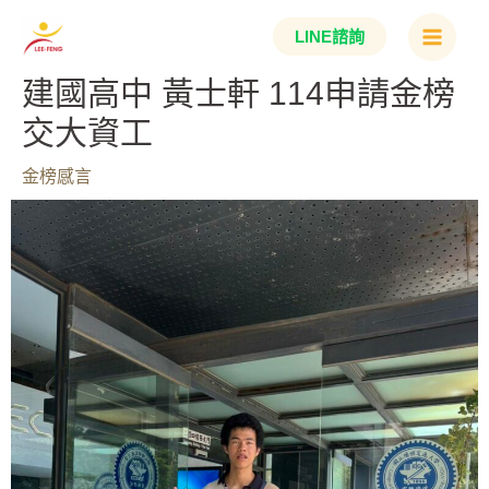
跳
Main
LINE諮詢
至
Menu
主
建國高中 黃士軒 114申請金榜
要
交大資工
內
容
金榜感言