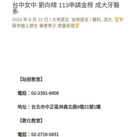
台中女中 劉向晴 113申請金榜 成大牙醫
系
2024 年 8 月 12 日
/
大考感言
,
金榜感言
/
醫科
,
頂大
,
外
縣市線上學生 畢業學子 資優表現
【站前教室】
電話：
02-2391-6958
地址：
台北市中正區林森北路9巷21號1樓
【敦化教室】
電話：
02-2719-5931